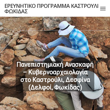
Skip
ΕΡΕΥΝΗΤΙΚΟ ΠΡΟΓΡΑΜΜΑ ΚΑΣΤΡΟΥΛΙ
Men
ΦΩΚΙΔΑΣ
to
main
content
Πανεπιστημιακή Ανασκαφή
– Κυβερνοαρχαιολογία
στο Καστρούλι, Δεσφίνα
(Δελφοί, Φωκίδας)