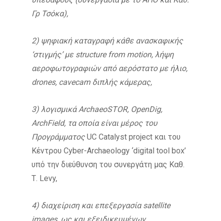
Γρ Τσόκα),
2) ψηφιακή καταγραφή κάθε ανασκαφικής
‘στιγμής’ με structure
from
motion
, λήψη
αεροφωτογραφιών από αερόστατο με ήλιο,
drones
, cavecam
διπλής κάμερας,
3) λογισμικά ArchaeoS
ΤΟR
, OpenDig
,
ArchField
, τα οποία είναι μέρος του
Προγράμματος
UC Catalyst project και του
Κέντρου Cyber-Archaeology ‘digital tool box’
υπό την διεύθυνση του συνεργάτη μας Καθ.
Τ. Levy,
4) διαχείριση και επεξεργασία satellite
images
, ως και εξειδικευμένων