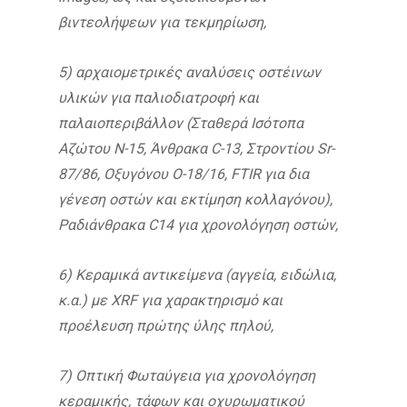
βιντεολήψεων για τεκμηρίωση,
5) αρχαιομετρικές αναλύσεις οστέινων
υλικών για παλιοδιατροφή και
παλαιοπεριβάλλον (Σταθερά Ισότοπα
Αζώτου Ν-15, Άνθρακα C
-13, Στροντίου Sr
-
87/86, Οξυγόνου Ο-18/16, FTIR
για δια
γένεση οστών και εκτίμηση κολλαγόνου),
Ραδιάνθρακα C
14 για χρονολόγηση οστών,
6) Κεραμικά αντικείμενα (αγγεία, ειδώλια,
κ.α.) με XRF
για χαρακτηρισμό και
προέλευση πρώτης ύλης πηλού,
7) Οπτική Φωταύγεια για χρονολόγηση
κεραμικής, τάφων και οχυρωματικού