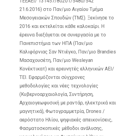
ΤΕΕΑΕΙ/ 131457/80201/5480/542
21.6.2016) στο Παν/μιο Αιγαίου Τμήμα
Μεσογειακών Σπουδών (ΤΜΣ). Ξεκίνησε το
2016 και εκτελείται κάθε καλοκαίρι. Η
έρευνα διεξάγεται σε συνεργασία με το
Πανεπιστήμια των ΗΠΑ (Παν/μιο
Καλιφόρνιας Σαν Ντιέγκο, Παν/μιο Brandies
Μασαχουσέτη, Παν/μιο Wesleyan
Κονέκτικατ) και ερευνητές ελληνικών ΑΕΙ/
ΤΕΙ. Εφαρμόζονται σύγχρονες
μεθοδολογίες και νέες τεχνολογίες
(Κυβερνοαρχαιολογία, Συντήρηση,
Αρχαιογεωφυσική με ραντάρ, ηλεκτρικά και
μαγνητικά), Φωτογραμμετρία, Drones /
αερόστατο Ηλίου, ψηφιακές απεικονίσεις,
Φασματοσκοπικές μέθοδοι ανάλυσης,